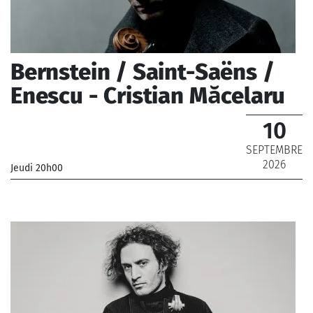
Bernstein / Saint-Saëns /
Enescu - Cristian Măcelaru
10
SEPTEMBRE
2026
Jeudi 20h00
_Chœur de Radio France, Maîtrise de Radio France,
Orchestre National de France
_ De 12 € à 69 €