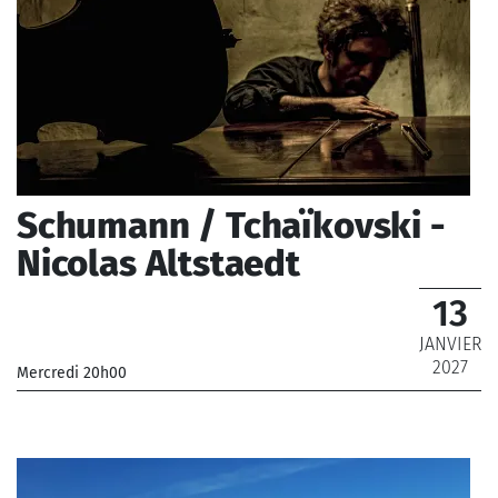
Schumann / Tchaïkovski -
Nicolas Altstaedt
13
JANVIER
2027
Mercredi 20h00
_Orchestre Philharmonique de Radio France
_ De 12 € à 69 €