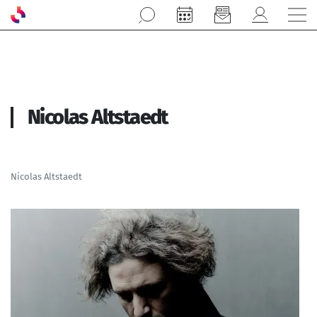
Aller au contenu principal
Nicolas Altstaedt
Nicolas Altstaedt