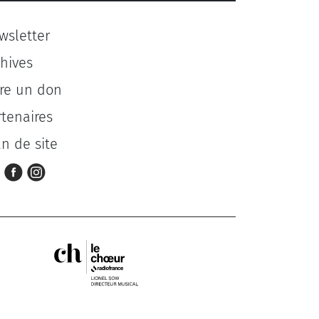
wsletter
chives
ire un don
rtenaires
an de site