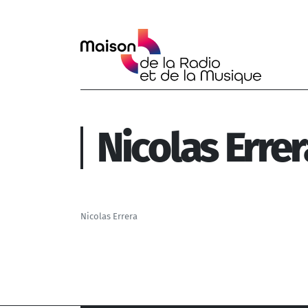
Aller au contenu principal
Nicolas Errer
Nicolas Errera