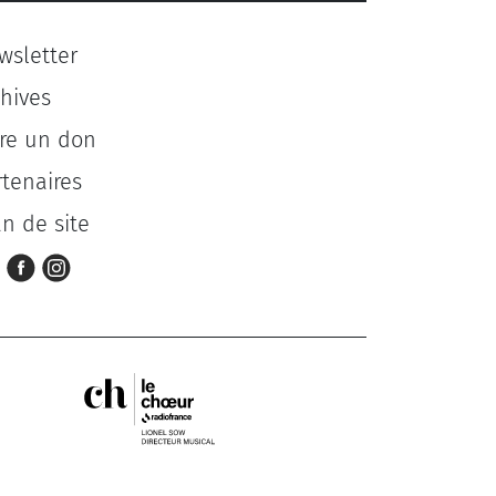
wsletter
chives
ire un don
rtenaires
an de site