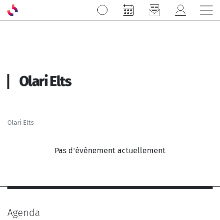
Aller au contenu principal
Olari Elts
Olari Elts
Pas d'évènement actuellement
Agenda