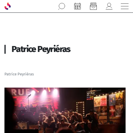
Aller au contenu principal
Patrice Peyriéras
Patrice Peyriéras