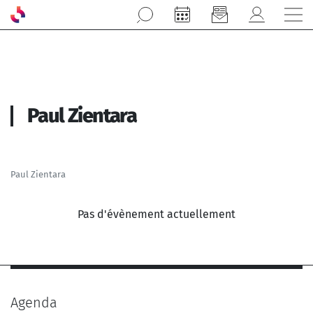
Aller au contenu principal
Paul Zientara
Paul Zientara
Pas d'évènement actuellement
Agenda