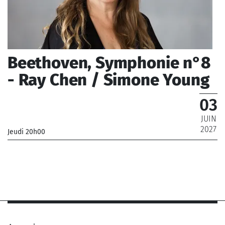
Beethoven, Symphonie n°8
- Ray Chen / Simone Young
03
JUIN
2027
Jeudi 20h00
_Orchestre National de France
_ De 12 € à 69 €