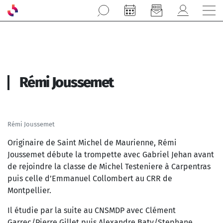
Aller au contenu principal
Rémi Joussemet
Rémi Joussemet
Originaire de Saint Michel de Maurienne, Rémi
Joussemet débute la trompette avec Gabriel Jehan avant
de rejoindre la classe de Michel Testeniere à Carpentras
puis celle d’Emmanuel Collombert au CRR de
Montpellier.
Il étudie par la suite au CNSMDP avec Clément
Garrec/Pierre Gillet puis Alexandre Baty/Stephane