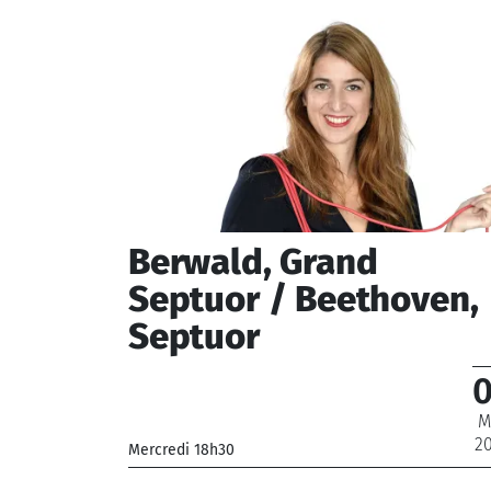
Berwald, Grand
Septuor / Beethoven,
Septuor
M
2
Mercredi 18h30
_Musiciens de l'Orchestre National de France