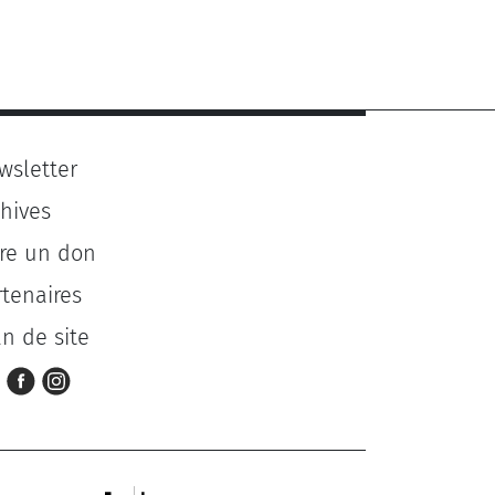
wsletter
chives
ire un don
rtenaires
an de site