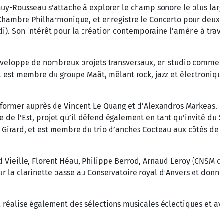
y-Rousseau s’attache à explorer le champ sonore le plus lar
a Chambre Philharmonique, et enregistre le Concerto pour deu
i). Son intérêt pour la création contemporaine l’amène à trav
développe de nombreux projets transversaux, en studio comme s
l est membre du groupe Maât, mêlant rock, jazz et électroniqu
e former auprès de Vincent Le Quang et d’Alexandros Markeas. 
 de l’Est, projet qu’il défend également en tant qu’invité du
 Girard, et est membre du trio d’anches Cocteau aux côtés de 
Vieille, Florent Héau, Philippe Berrod, Arnaud Leroy (CNSM d
r la clarinette basse au Conservatoire royal d’Anvers et don
l réalise également des sélections musicales éclectiques et a