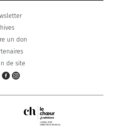
wsletter
chives
ire un don
rtenaires
an de site