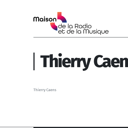
Aller au contenu principal
Thierry Cae
Thierry Caens