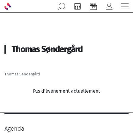
Aller au contenu principal
Thomas Søndergård
Thomas Søndergård
Pas d'évènement actuellement
Agenda