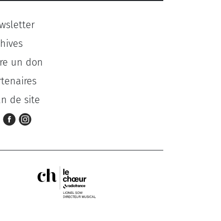
wsletter
chives
ire un don
rtenaires
an de site