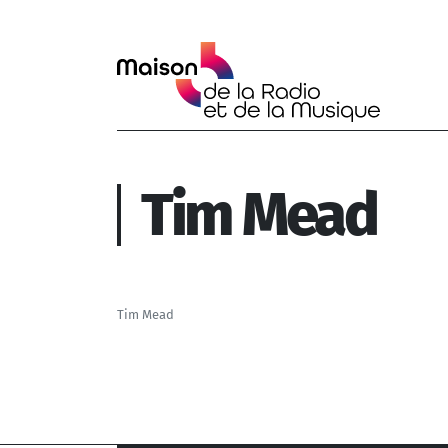
Aller au contenu principal
Tim Mead
Tim Mead