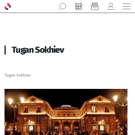
Aller au contenu principal
Tugan Sokhiev
Tugan Sokhiev