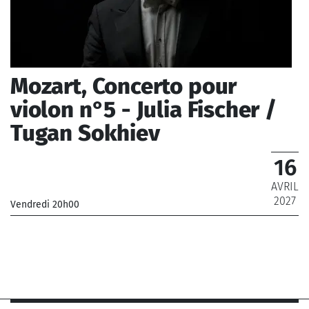
Mozart, Concerto pour
violon n°5 - Julia Fischer /
Tugan Sokhiev
16
AVRIL
2027
Vendredi 20h00
_Orchestre Philharmonique de Radio France
_ De 12 € à 69 €