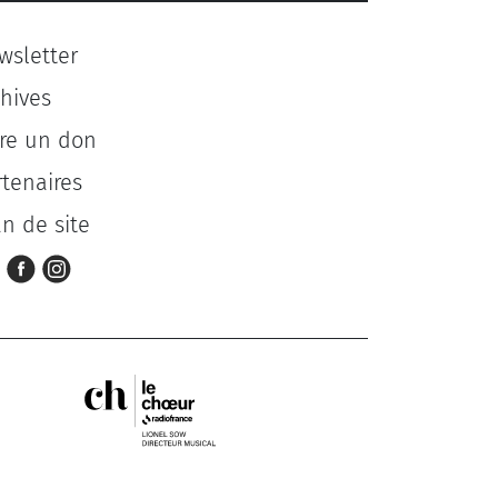
wsletter
chives
ire un don
rtenaires
an de site