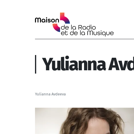
Aller au contenu principal
Yulianna Av
Yulianna Avdeeva