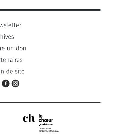
wsletter
chives
ire un don
rtenaires
an de site