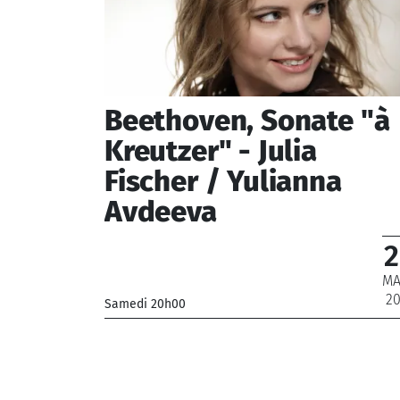
Beethoven, Sonate "à
Kreutzer" - Julia
Fischer / Yulianna
Avdeeva
2
MA
20
Samedi 20h00
_
_ De 12 € à 69 €