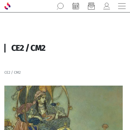
Aller au contenu principal
CE2 / CM2
CE2 / CM2