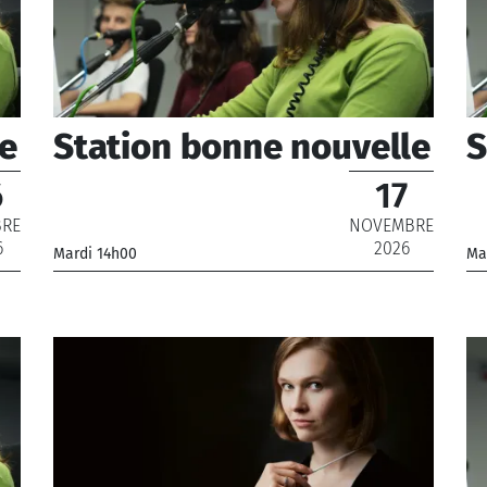
le
Station bonne nouvelle
S
6
17
BRE
NOVEMBRE
6
2026
Mardi 14h00
Ma
_
_