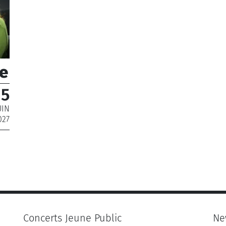
le
15
UIN
027
Concerts Jeune Public
Ne