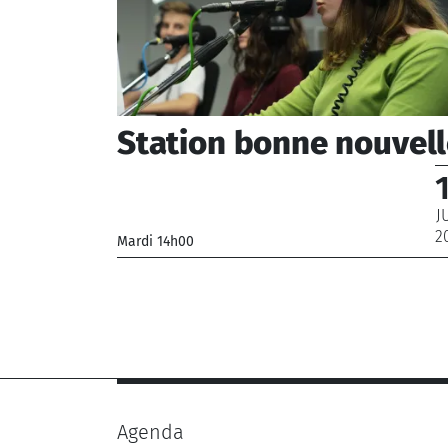
Station bonne nouvel
J
2
Mardi 14h00
_
Agenda