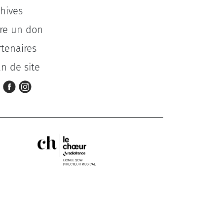
chives
ire un don
rtenaires
an de site