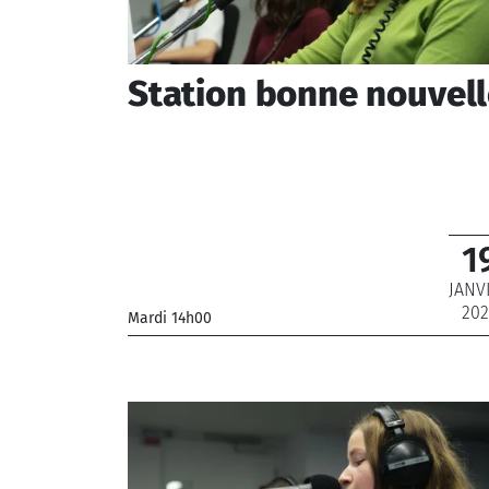
Station bonne nouvel
1
JANV
202
Mardi 14h00
_