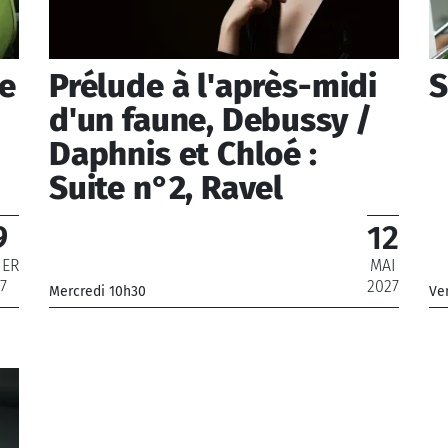
le
Prélude à l'après-midi
S
d'un faune, Debussy /
Daphnis et Chloé :
Suite n°2, Ravel
9
12
IER
MAI
7
2027
Mercredi 10h30
Ve
_Orchestre Philharmonique de Radio France
_