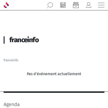
Aller au contenu principal
franceinfo
franceinfo
Pas d'évènement actuellement
Agenda