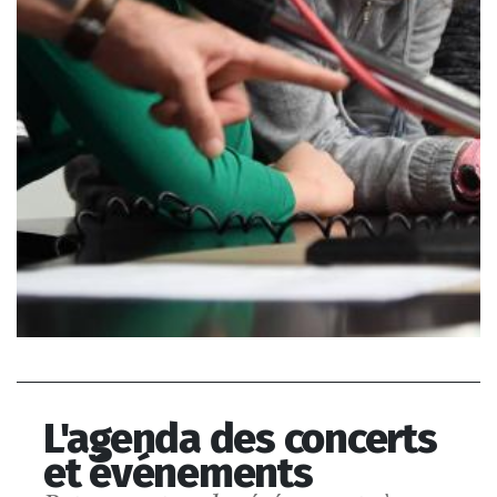
Ateliers radio et
L'agenda des concerts
musicaux
et événements