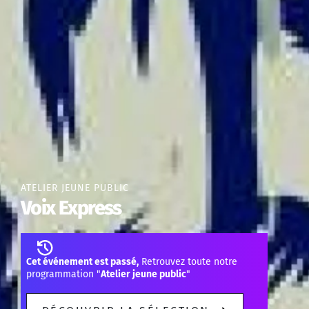
ATELIER JEUNE PUBLIC
Voix Express
Cet événement est passé,
Retrouvez toute notre
programmation "
Atelier jeune public
"