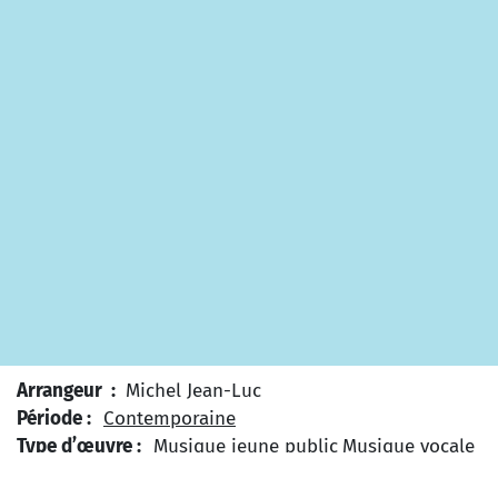
Arrangeur :
Michel Jean-Luc
Période :
Contemporaine
Type d’œuvre :
Musique jeune public
Musique vocale
et instrumentale