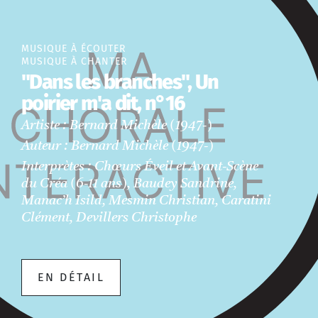
MUSIQUE À ÉCOUTER
MUSIQUE À CHANTER
"Dans les branches", Un
poirier m'a dit, n°16
Artiste : Bernard Michèle (1947-)
Auteur : Bernard Michèle (1947-)
Interprètes : Chœurs Éveil et Avant-Scène
du Créa (6-11 ans), Baudey Sandrine,
Manac’h Isild, Mesmin Christian, Caratini
Clément, Devillers Christophe
EN DÉTAIL