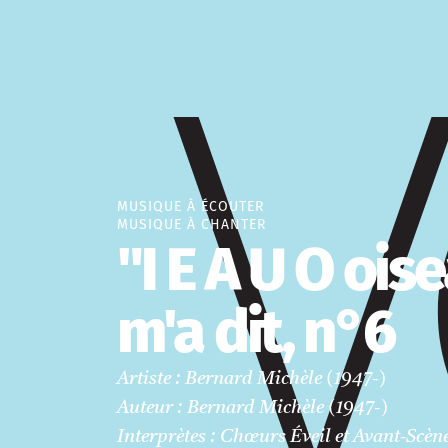
MUSIQUE À ÉCOUTER
MUSIQUE À CHANTER
"I E A U O ois
m'a dit, n°6
Artiste : Bernard Michèle (1947-)
Auteur : Bernard Michèle (1947-)
Interprètes : Chœurs Éveil et Avant-Scèn