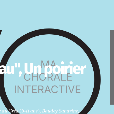
eau", Un poirier
e du Créa (6-11 ans), Baudey Sandrine,