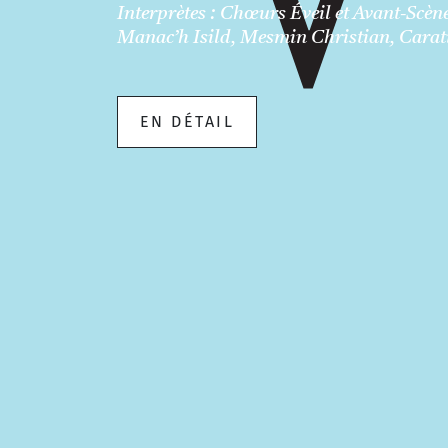
Interprètes : Chœurs Éveil et Avant-Scèn
Manac’h Isild, Mesmin Christian, Carat
EN DÉTAIL