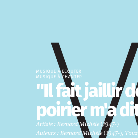
MUSIQUE À ÉCOUTER
MUSIQUE À CHANTER
"Il fait jaillir
poirier m'a di
Artiste : Bernard Michèle (1947-)
Auteurs : Bernard Michèle (1947-), Touz