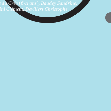
e du Créa (6-11 ans), Baudey Sandrine,
ini Clément, Devillers Christophe