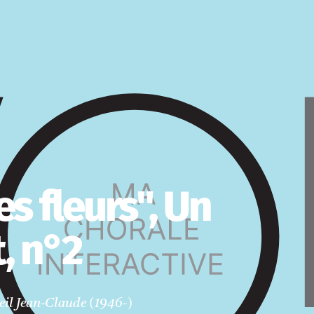
 des fleurs", Un
t, n°2
eil Jean-Claude (1946-)