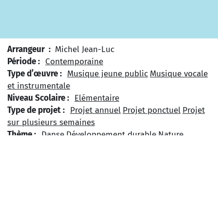
Arrangeur :
Michel Jean-Luc
Période :
Contemporaine
Type d’œuvre :
Musique jeune public
Musique vocale
et instrumentale
Niveau Scolaire :
Elémentaire
Type de projet :
Projet annuel
Projet ponctuel
Projet
sur plusieurs semaines
Thème :
Danse
Développement durable
Nature
Zone géographique :
Europe
France
U
n Poirier m’a dit
est un recueil de 18 chansons
articulées par des textes narratifs. Elles sont de
difficultés diverses et conviennent, suivant les cas, à
des élèves du CP au CM2. « Le type au tracteur rouge