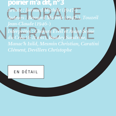
poirier m'a dit, n°3
Artiste : Bernard Michèle (1947-)
Auteurs : Bernard Michèle (1947-), Touzeil
Jean-Claude (1946-)
Interprètes : Chœurs Éveil et Avant-Scène
du Créa (6-11 ans), Baudey Sandrine,
Manac’h Isild, Mesmin Christian, Caratini
Clément, Devillers Christophe
EN DÉTAIL