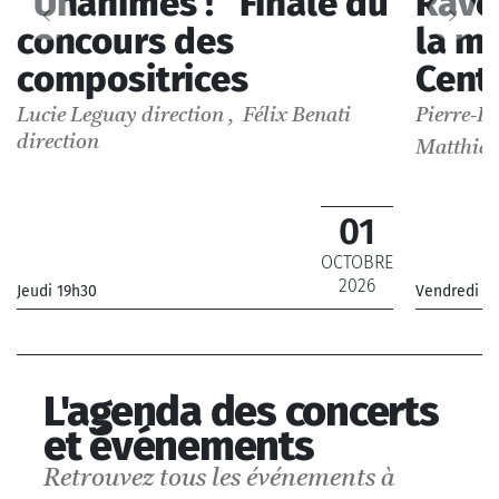
"Unanimes !" Finale du
Rave
concours des
la m
compositrices
Cent
Lucie Leguay
direction
,
Félix Benati
Pierre-L
direction
Matthias
01
OCTOBRE
2026
Jeudi 19h30
Vendredi 2
_Orchestre Philharmonique de Radio
_Orchest
France
France
_ De 12 €
L'agenda des concerts
et événements
Retrouvez tous les événements à