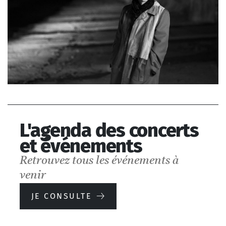
Festival Présences
L'agenda des concerts
2025
et événements
Retrouvez tous les événements à
venir
DÉCOUVRIR LE
JE CONSULTE
FESTIVAL