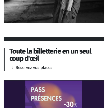
OLGA NEUWIRTH, UN
PORTRAIT
Toute la billetterie en un seul
coup d'œil
Réservez vos places
SA BIOGRAPHIE EN 15 DATES