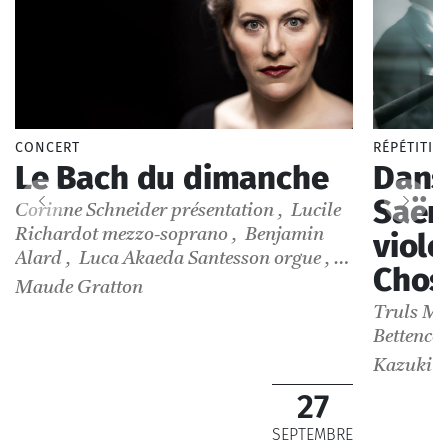
CONCERT
RÉPÉTITIO
Le Bach du dimanche
Dans
Saën
Corinne Schneider
présentation
,
Lucile
Richardot
mezzo-soprano
,
Benjamin
violo
Alard
,
Luca Akaeda Santesson
orgue
,
Chos
Alma Bettencourt
orgue
,
Lucile Dollat
Maude Gratton
orgue
,
Eric Lebrun
orgue
,
Marie-Ange
Truls M
Leurent
orgue
Bettenco
Kazuki 
27
SEPTEMBRE