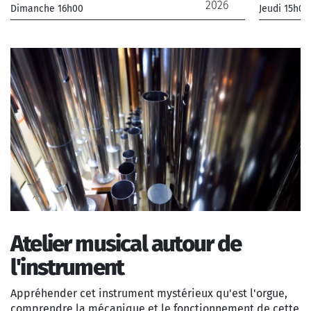
2026
Dimanche 16h00
Jeudi 15h00
_Il Convito, Trio Paul Lay
_Orchest
_ De 12 € à 28 €
France
Atelier musical autour de
l'instrument
Appréhender cet instrument mystérieux qu'est l'orgue,
comprendre la mécanique et le fonctionnement de cette