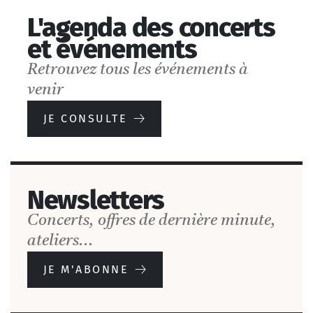
L'agenda des concerts
et événements
Les artistes en
résidence
Retrouvez tous les événements à
de la saison 2026-2027
venir
JE CONSULTE
DÉCOUVRIR
Newsletters
Concerts, offres de dernière minute,
ateliers...
JE M'ABONNE