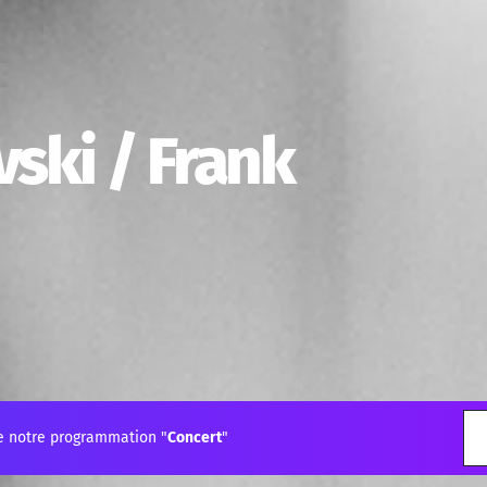
ski / Frank
e notre programmation "
Concert
"