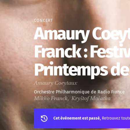
CONCERT
Amaury Coeyt
Franck : Festi
Printemps de
Amaury Coeytaux
Orchestre Philharmonique de Radio France
Mikko Franck, Kryštof Mařatka
Cet événement est passé,
Retrouvez tout