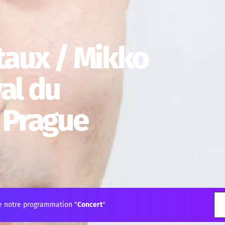
aux / Mikko
val du
 Prague
e notre programmation "
Concert
"