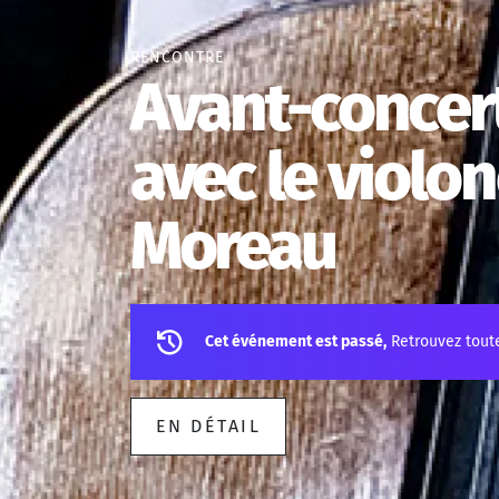
RENCONTRE
Avant-concert
avec le violon
Moreau
Cet événement est passé,
Retrouvez tout
EN DÉTAIL