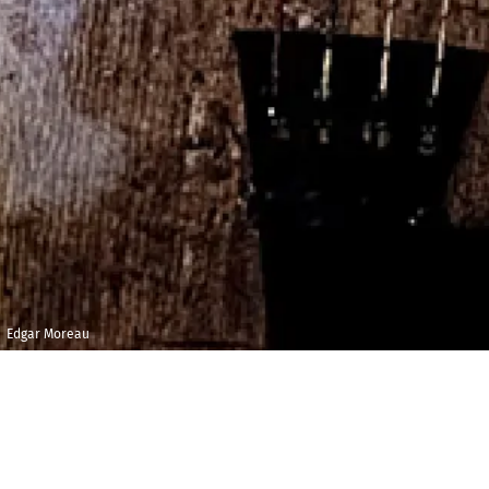
Edgar Moreau
Jeudi 2 décembre
Maison 
2021
et de l
Foyer E
18h00