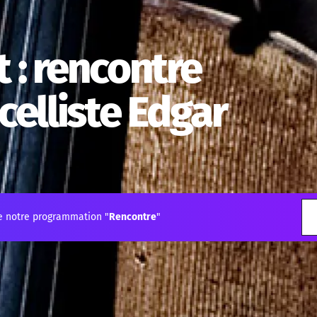
 : rencontre
celliste Edgar
e notre programmation "
Rencontre
"