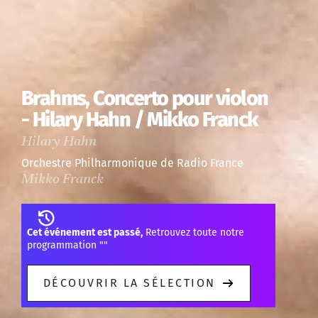
Brahms, Concerto pour violon
- Hilary Hahn / Mikko Franck
Hilary Hahn
Orchestre Philharmonique de Radio France
Mikko Franck
Cet événement est passé,
Retrouvez toute notre
programmation "
"
DÉCOUVRIR LA SÉLECTION