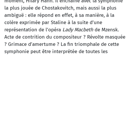
moment, Hilary Hahn. Il enchaîne avec la symphonie
la plus jouée de Chostakovitch, mais aussi la plus
ambiguë : elle répond en effet, à sa manière, à la
colère exprimée par Staline à la suite d’une
représentation de l’opéra
Lady Macbeth
de Mzensk.
Acte de contrition du compositeur ? Révolte masquée
? Grimace d’amertume ? La fin triomphale de cette
symphonie peut être interprétée de toutes les
manières, et c’est ce qui fait le prix de cette partition
bouleversante, où Chostakovitch a exprimé de
manière cryptée toutes ses obsessions.
JOHANNES BRAHMS
Concerto pour violon et orchestre