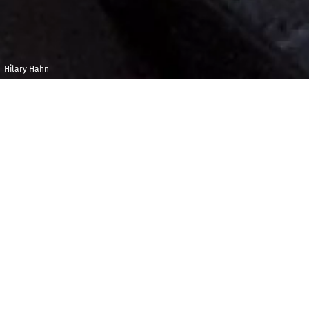
Hilary Hahn
Lundi 24 avril
Isarphilharmonie,
2023
Munich
22h00
U
n concerto, une symphonie. L’Orchestre
Philharmonique nous propose d’entendre ici, en
toute simplicité, l’un des concertos pour violon les
plus célèbres du répertoire, celui de Brahms, en
compagnie d’une des virtuoses les plus fêtées du
moment, Hilary Hahn. Il enchaîne avec la symphonie