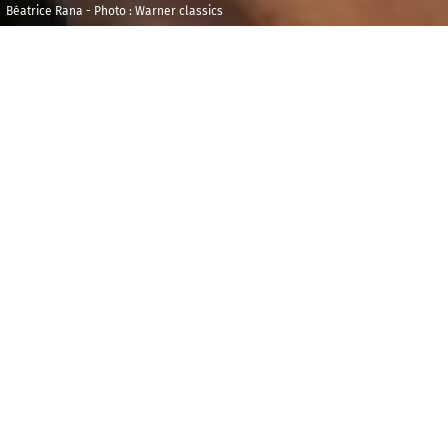
Béatrice Rana - Photo : Warner classics
Mardi 15 octobre
Maison de la
2024
Radio et de la
Musique -
20h00
Durée : 02h00
Auditorium
I
l est parfois des rencontres insensées entre une
œuvre et son interprète, où s’opère l’alchimie qui
fonde les interprétations de légende. Ainsi, en 2013,
au concours Van Cliburn, Beatrice Rana marque de
son empreinte
Gaspard de la Nuit
, dans une vision
fantasmagorique où l’on sent la flamme autant que
la prouesse, au service d’une imagination
débordante. La pianiste italienne, en résidence à
Radio France, y revient aujourd’hui, la maturité en