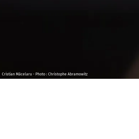
Cristian Măcelaru - Photo : Christophe Abramowitz
Dimanche 9
Carnegi
novembre 2025
York
14h00
C