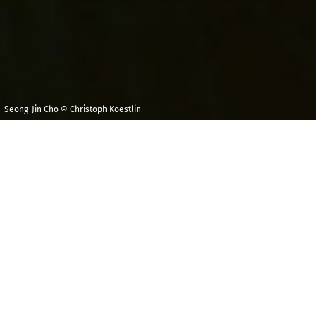
Seong-Jin Cho © Christoph Koestlin
Jeudi 19 mars 2026
Maison de la
Radio et de la
20h00
Musique -
Auditorium
N
ous sommes à l’hiver 1830, et Frédéric Chopin,
19 ans tout juste, vient de donner la première de son
Deuxième Concerto pour piano
sur la scène du