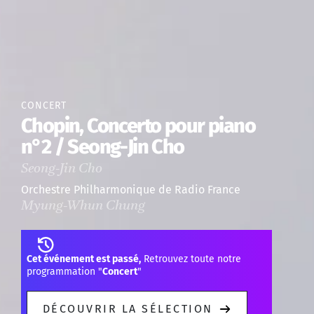
CONCERT
Chopin, Concerto pour piano
n°2 / Seong-Jin Cho
Seong-Jin Cho
Orchestre Philharmonique de Radio France
Myung-Whun Chung
Cet événement est passé,
Retrouvez toute notre
programmation "
Concert
"
DÉCOUVRIR LA SÉLECTION