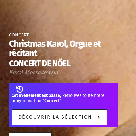
CONCERT
Christmas Karol, Orgue et
récitant
CONCERT DE NÖEL
Karol Mossakowski
Cet événement est passé,
Retrouvez toute notre
programmation "
Concert
"
DÉCOUVRIR LA SÉLECTION