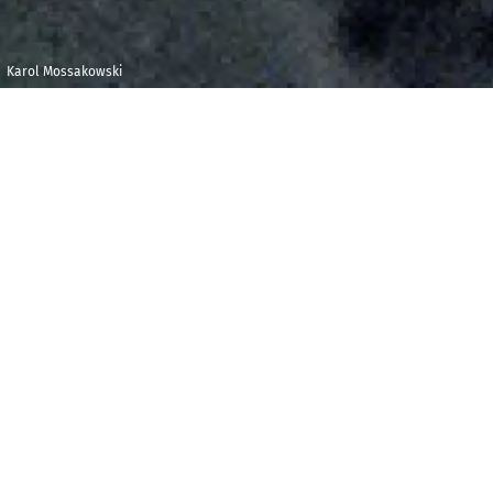
Karol Mossakowski
Mardi 21
Maison de la
décembre 2021
Radio et de la
Musique -
19h00
Auditorium
O
n attribue parfois à Charles Dickens l’invention
des fêtes de Noël telles que nous les connaissons.
Son
Christmas Carol
notamment aurait popularisé
l’expression « Merry Christmas » désormais
inévitable en Angleterre. C’est dire la force des contes
et des fables : la réalité s’empresse de leur