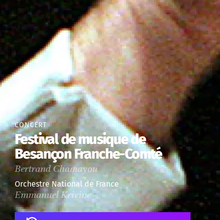
CONCERT
Festival de musique de
Besançon Franche-Comté
Bertrand Chamayou
Orchestre National de France
Emmanuel Krivine