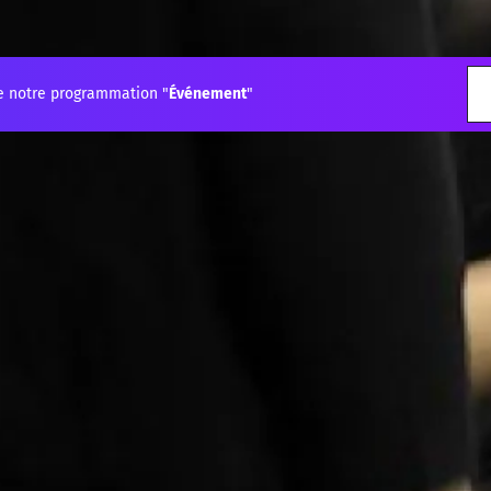
e notre programmation "
Événement
"