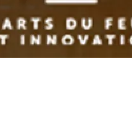
Jeudi 12 octobre
Opéra de Limoges
2023
22h00
P
our la première fois de sa longue histoire,
La
Tribune des critiques de disques
s’installe à l’
Opéra