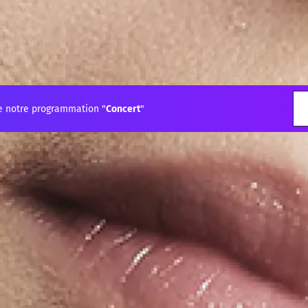
e notre programmation "
Concert
"