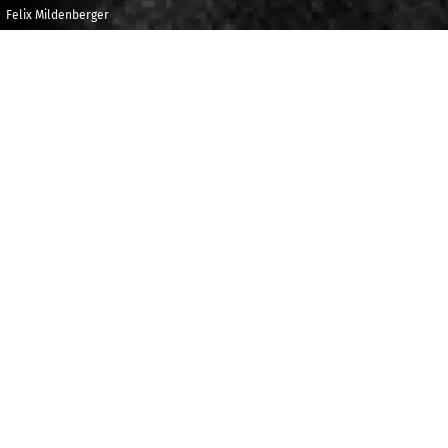
Felix Mildenberger
Samedi 8 juin
Maison de la
2019
Radio et de la
Musique -
11h30
Auditorium
C
e concert participatif est la concrétisation de la
e
rencontre de douze classes d’élèves de CM2 et de 6
des trois académies d’Ile de France (villes de
Coulommiers, Bautheuil, Chevilly-la- Rue, Domont,
Argenteuil et Paris) qui s’initient au chant choral tout
au long de l’année scolaire 2018-2019.
Des musiciens de l’Orchestre National de France et du