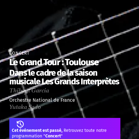
CONCERT
Le Grand Tour : Toulouse
Dans le cadre de la saison
musicale Les Grands Interprètes
Thibaut Garcia
Orchestre National de France
Yutaka Sado
Cet événement est passé,
Retrouvez toute notre
programmation "
Concert
"