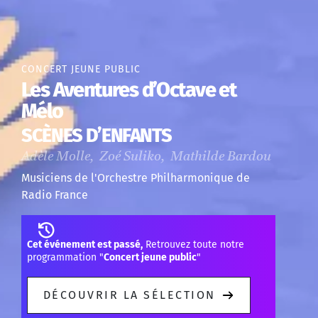
CONCERT JEUNE PUBLIC
Les Aventures d’Octave et
Mélo
SCÈNES D’ENFANTS
Adèle Molle, Zoé Suliko, Mathilde Bardou
Musiciens de l'Orchestre Philharmonique de
Radio France
Cet événement est passé,
Retrouvez toute notre
programmation "
Concert jeune public
"
DÉCOUVRIR LA SÉLECTION