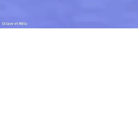
Octave et Mélo
Samedi 24 février
Maison de la
2024
Radio et de la
Musique - Studio
14h30
104
O
ctave et Mélo sont deux petits copains et
musiciens. En vacances à la montagne, ils croisent
des grives musiciennes qui migrent vers la mer. Ils
décident de les rejoindre en suivant le cours de la
rivière. Pour les guider, nos deux héros vont
rencontrer un aigle, un pic-vert, un héron et des