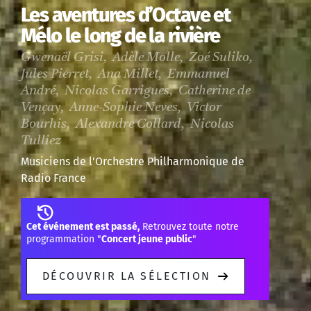
Les aventures d’Octave et
Mélo le long de la rivière
Gwenaël Grisi, Adèle Molle, Zoé Suliko,
Jules Pierret, Ana Millet, Emmanuel
André, Nicolas Garrigues, Catherine de
Vençay, Anne-Sophie Neves, Victor
Bourhis, Alexandre Collard, Nicolas
Tulliez
Musiciens de l'Orchestre Philharmonique de
Radio France
Cet événement est passé,
Retrouvez toute notre
programmation "
Concert jeune public
"
DÉCOUVRIR LA SÉLECTION