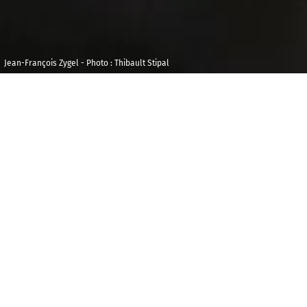
Jean-François Zygel - Photo : Thibault Stipal
Jeudi 18
Maison de la
septembre 2025
Radio et de la
Musique -
20h00
Durée : 01h30
Auditorium
O
n n’est pas sérieux quand on a dix-sept ans… à
moins de s’appeler Felix Mendelssohn ! C’est en effet
à cet âge que cet adolescent surdoué compose
l’ouverture du
Songe d’une nuit d’été.
Felix écrit
quelques années plus tard l’intégralité de la musique