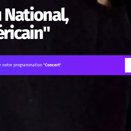
 National,
ricain"
e notre programmation "
Concert
"