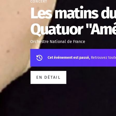
CONCERT
Les matins du
Quatuor "Amé
Orchestre National de France
Cet événement est passé,
Retrouvez tout
EN DÉTAIL