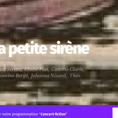
la petite sirène
nne Serero, Elodie Fiat, Camille Claris,
Francine Bergé, Johanna Nizard, Théo
e notre programmation "
Concert-fiction
"