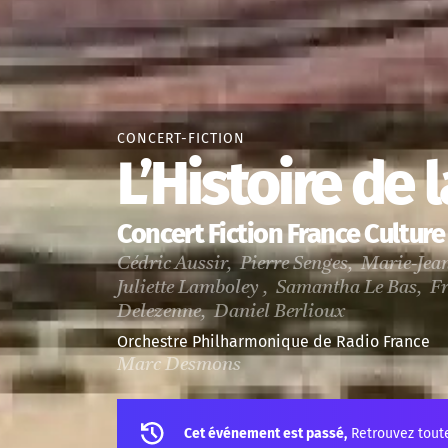
CONCERT-FICTION
L’Histoire de 
Concert Fiction France Culture
Cédric Aussir, Pierre Senges, Marie-Jea
Juliette Lamboley , Samantha Le Bas, 
Delezenne, Daniel Berlioux
Orchestre Philharmonique de Radio France
Marc Desmons
Cet événement est passé,
Retrouvez tout