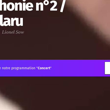
honie n°2 /
laru
, Lionel Sow
e notre programmation "
Concert
"