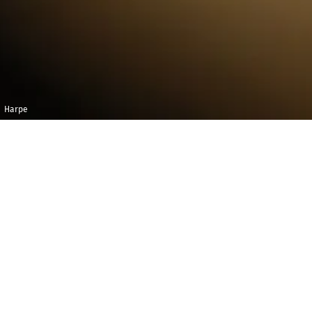
Harpe
Jeudi 14 mai 2020
Maison de la
Radio et de la
20h00
Musique -
Auditorium
L
e délicieux
Concerto pour flûte et harpe
est au
cœur de ce concert qu’ouvrira l’ouverture d’
Olympie
d’un compositeur né la même année que Mozart et